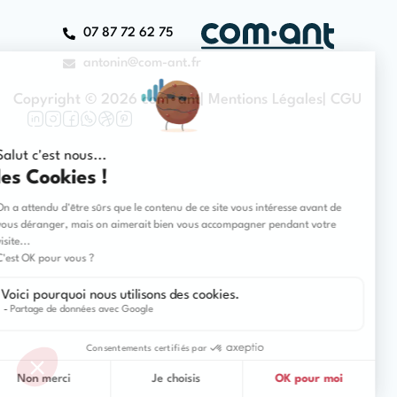
07 87 72 62 75
antonin@com-ant.fr
Copyright © 2026 com•ant
| Mentions Légales
| CGU