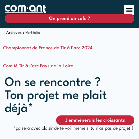
On prend un café ?
Archives :
Portfolio
Championnat de France de Tir à l’arc 2024
Comité Tir à l’arc Pays de la Loire
On se rencontre ?
Ton projet me plait
déjà*
J'emmènerais les croissants
*ça sera avec plaisir de te voir même si tu n’as pas de projet !